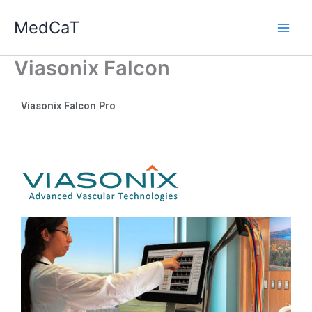
Ga
MedCaT
naar
de
inhoud
Viasonix Falcon
Viasonix Falcon Pro