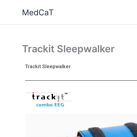
Ga
MedCaT
naar
de
inhoud
Trackit Sleepwalker
Trackit Sleepwalker