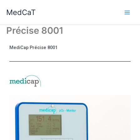
Ga
MedCaT
naar
de
inhoud
Précise 8001
MediCap Précise 8001