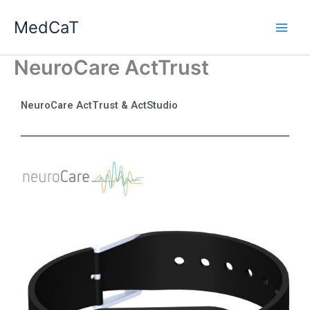
Ga
MedCaT
naar
de
inhoud
NeuroCare ActTrust
NeuroCare ActTrust & ActStudio