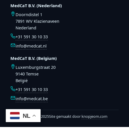
MedCaT B.V. (Nederland)
Doorndistel 1
7891 WV Klazienaveen
Nederland
+31 591 30 10 33
info@medcat.nl
MedCaT B.V. (Belgium)
Luxemburgstraat 20
9140 Temse
België
+31 591 30 10 33
info@medcat.be
NL
© MedCaT 2025
Site gemaakt door
knopjeom.com