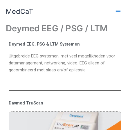
Ga
MedCaT
naar
de
inhoud
Deymed EEG / PSG / LTM
Deymed EEG, PSG & LTM Systemen
Uitgebreide EEG systemen, met veel mogelijkheden voor
datamanagement, networking, video. EEG alleen of
gecombineerd met slaap en/of epilepsie.
Daymed TruScan