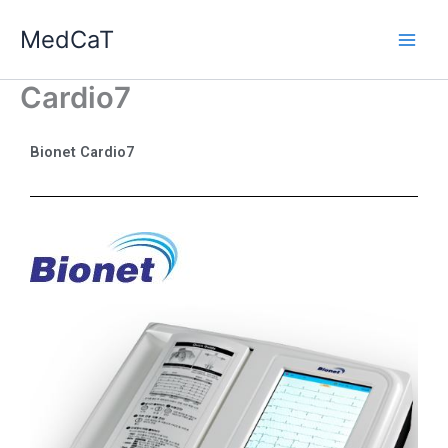
Ga
MedCaT
naar
de
inhoud
Cardio7
Bionet Cardio7