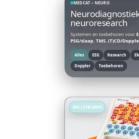
MEDCAT – NEURO
Ga
Neurodiagnostie
naar
de
neuroresearch
inhoud
Systemen en toebehoren voor
PSG/slaap
,
TMS
,
(T)CD/Dopple
Alles
EEG
Research
E
Doppler
Toebehoren
Productcategorieën
EEG / LTM (KNF)