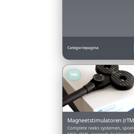
Categoriepagina
TMS
Magneetstimulatoren (rTM
Complete reeks systemen, spoel
MEP, rTMS, research én klinisch