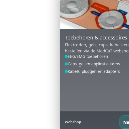
Toebehoren & accessoires
Elektroden, gels, caps, kabels en
bestellen via de MedCaT websho
EEG/EMG toebehoren
Caps, gel en applicatie-items
Kabels, pluggen en adapters
Na
Webshop