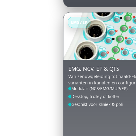
EMG / EP
EMG, NCV, EP & QTS
Van zenuwgeleiding tot naald-
varianten in kanalen en configur
Modulair (NCS/EMG/MUP/EP)
Desktop, trolley of koffer
Geschikt voor kliniek & poli