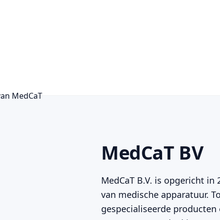
Ga
naar
de
inhoud
MedCaT BV
MedCaT B.V. is opgericht in 
van medische apparatuur. To
gespecialiseerde producten 