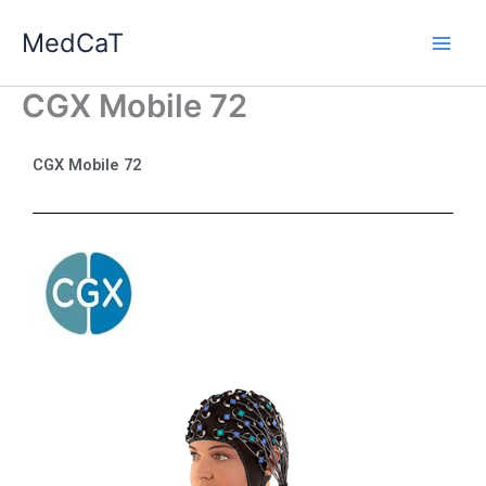
Ga
MedCaT
naar
de
inhoud
CGX Mobile 72
CGX Mobile 72