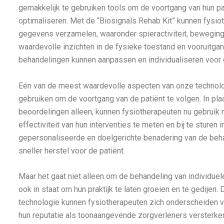
gemakkelijk te gebruiken tools om de voortgang van hun pa
optimaliseren. Met de “Biosignals Rehab Kit” kunnen fysi
gegevens verzamelen, waaronder spieractiviteit, bewegin
waardevolle inzichten in de fysieke toestand en vooruitga
behandelingen kunnen aanpassen en individualiseren voor o
Eén van de meest waardevolle aspecten van onze technolo
gebruiken om de voortgang van de patiënt te volgen. In pla
beoordelingen alleen, kunnen fysiotherapeuten nu gebrui
effectiviteit van hun interventies te meten en bij te sturen 
gepersonaliseerde en doelgerichte benadering van de behan
sneller herstel voor de patiënt.
Maar het gaat niet alleen om de behandeling van individuel
ook in staat om hun praktijk te laten groeien en te gedije
technologie kunnen fysiotherapeuten zich onderscheiden v
hun reputatie als toonaangevende zorgverleners versterke