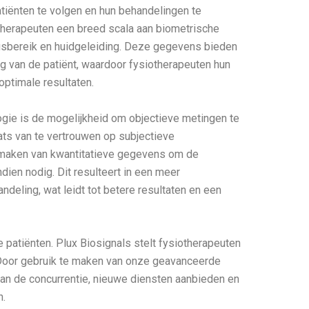
tiënten te volgen en hun behandelingen te
otherapeuten een breed scala aan biometrische
gsbereik en huidgeleiding. Deze gegevens bieden
ng van de patiënt, waardoor fysiotherapeuten hun
ptimale resultaten.
gie is de mogelijkheid om objectieve metingen te
ats van te vertrouwen op subjectieve
k maken van kwantitatieve gegevens om de
indien nodig. Dit resulteert in een meer
deling, wat leidt tot betere resultaten en een
e patiënten. Plux Biosignals stelt fysiotherapeuten
n. Door gebruik te maken van onze geavanceerde
an de concurrentie, nieuwe diensten aanbieden en
n.