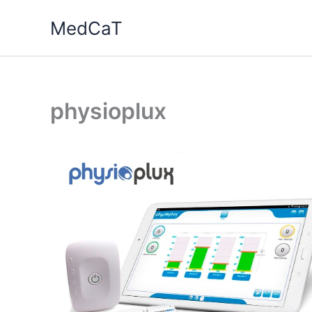
Ga
MedCaT
naar
de
inhoud
physioplux