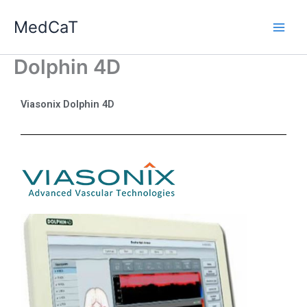
Ga
MedCaT
naar
de
inhoud
Dolphin 4D
Viasonix Dolphin 4D