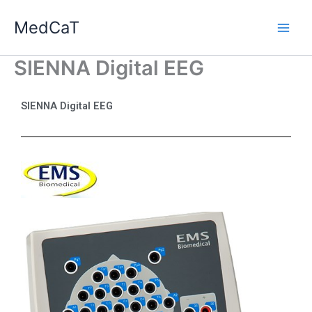
Ga
MedCaT
naar
de
inhoud
SIENNA Digital EEG
SIENNA Digital EEG